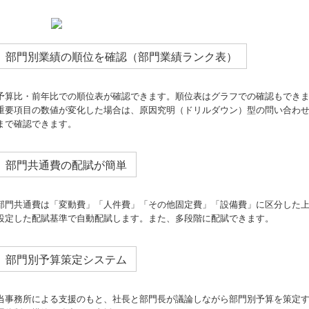
部門別業績の順位を確認（部門業績ランク表）
予算比・前年比での順位表が確認できます。順位表はグラフでの確認もでき
重要項目の数値が変化した場合は、原因究明（ドリルダウン）型の問い合わ
まで確認できます。
部門共通費の配賦が簡単
部門共通費は「変動費」「人件費」「その他固定費」「設備費」に区分した
設定した配賦基準で自動配賦します。また、多段階に配賦できます。
部門別予算策定システム
当事務所による支援のもと、社長と部門長が議論しながら部門別予算を策定