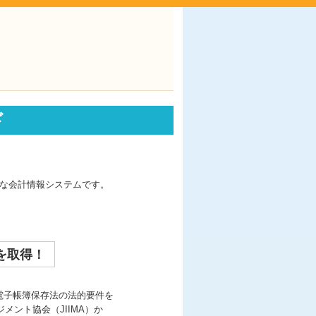
ド
利な会計情報システムです。
を取得！
電子帳簿保存法の法的要件を
メント協会（JIIMA）か