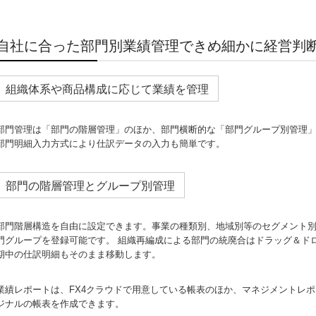
自社に合った部門別業績管理できめ細かに経営判
組織体系や商品構成に応じて業績を管理
部門管理は「部門の階層管理」のほか、部門横断的な「部門グループ別管理
部門明細入力方式により仕訳データの入力も簡単です。
部門の階層管理とグループ別管理
部門階層構造を自由に設定できます。事業の種類別、地域別等のセグメント
門グループを登録可能です。 組織再編成による部門の統廃合はドラッグ＆ド
期中の仕訳明細もそのまま移動します。
業績レポートは、FX4クラウドで用意している帳表のほか、マネジメントレ
ジナルの帳表を作成できます。