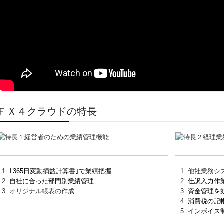
ＦＸ４クラウドの特長
｢365日変動損益計算書｣で業績把握
他社業務シ
自社に合った部門別業績管理
仕訳入力作
オリジナル帳表の作成
資金管理を
消費税の記
インボイス