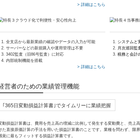
> 詳細はこちら
全支店から最新業績の確認やデータの入力が可能
システムと
サーバーなどの新規購入や運用管理は不要
月次巡回監
3402監査（旧86号監査）に対応
税務と会計
内部統制機能を搭載
> 詳細はこちら
経営者のための業績管理機能
｢365日変動損益計算書｣でタイムリーに業績把握
変動損益計算書は、費用を売上高の増減に比例して発生する変動費と、売上
けた直接原価計算の手法を用いた損益計算書のことです。業種を問わず、限
感覚に最もフィットする損益計算書です。