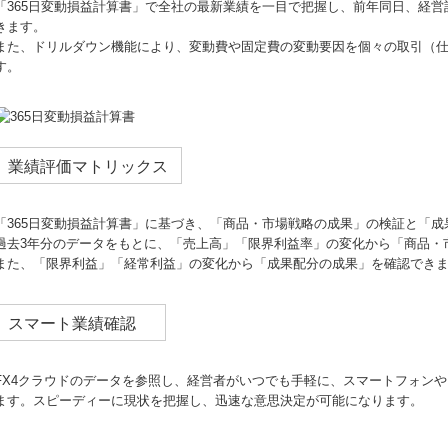
「365日変動損益計算書」で全社の最新業績を一目で把握し、前年同日、経営
きます。
また、ドリルダウン機能により、変動費や固定費の変動要因を個々の取引（
す。
業績評価マトリックス
「365⽇変動損益計算書」に基づき、「商品・市場戦略の成果」の検証と「
過去3年分のデータをもとに、「売上⾼」「限界利益率」の変化から「商品・
また、「限界利益」「経常利益」の変化から「成果配分の成果」を確認でき
スマート業績確認
FX4クラウドのデータを参照し、経営者がいつでも手軽に、スマートフォンや
ます。スピーディーに現状を把握し、迅速な意思決定が可能になります。