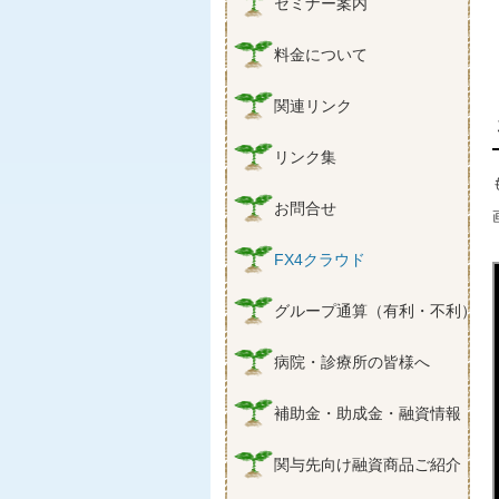
セミナー案内
料金について
関連リンク
リンク集
お問合せ
FX4クラウド
グループ通算（有利・不利）判
病院・診療所の皆様へ
補助金・助成金・融資情報
関与先向け融資商品ご紹介