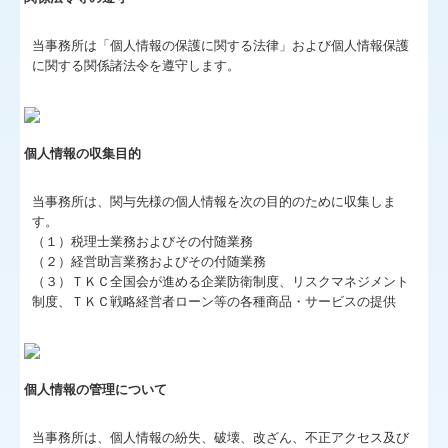
関連リンク
当事務所は「個人情報の保護に関する法律」および個人情報保護
リンク集
に関する関係諸法令を遵守します。
お問合せ
FX4クラウド
個人情報の収集目的
グループ通算（有利・不利）判定
当事務所は、関与先様の個人情報を次の目的のために収集しま
す。
（１）税理士業務およびその付随業務
病院・診療所の皆様へ
（２）経営助言業務およびその付随業務
（３）ＴＫＣ全国会が進める企業防衛制度、リスクマネジメント
補助金・助成金・融資情報
制度、ＴＫＣ戦略経営者ローン等の各種商品・サービスの提供
関与先向け融資商品ご紹介
経営者お役立ち情報
個人情報の管理について
社長メニューASP版
当事務所は、個人情報の紛失、破壊、改ざん、不正アクセス及び