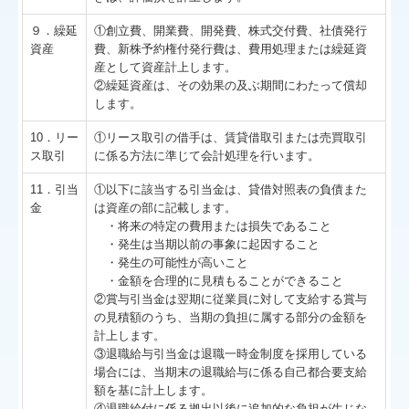
９．繰延
①創立費、開業費、開発費、株式交付費、社債発行
資産
費、新株予約権付発行費は、費用処理または繰延資
産として資産計上します。
②繰延資産は、その効果の及ぶ期間にわたって償却
します。
10．リー
①リース取引の借手は、賃貸借取引または売買取引
ス取引
に係る方法に準じて会計処理を行います。
11．引当
①以下に該当する引当金は、貸借対照表の負債また
金
は資産の部に記載します。
・将来の特定の費用または損失であること
・発生は当期以前の事象に起因すること
・発生の可能性が高いこと
・金額を合理的に見積もることができること
②賞与引当金は翌期に従業員に対して支給する賞与
の見積額のうち、当期の負担に属する部分の金額を
計上します。
③退職給与引当金は退職一時金制度を採用している
場合には、当期末の退職給与に係る自己都合要支給
額を基に計上します。
④退職給付に係る拠出以後に追加的な負担が生じな