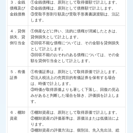
３．金銭
①金銭債権は、原則として取得価額で計上します。
債権及び
②金銭債権は、原則として債務額で計上します。
金銭債務
③受取手形割引額及び受取手形裏書譲渡額は、注記
します。
４．貸倒
①倒産などに伴い、法的に債権が消滅したときは、
損失、貸
貸倒損失として計上します。
倒引当金
②回収不能な債権については、その金額を貸倒損失
として計上します。
③回収不能のおそれのある債権については、その金
額を貸倒引当金として計上します。
５．有価
①有価証券は、原則として取得原価で計上します。
証券
②法人税法上の売買目的有価証券を保有する場合
は、時価で計上します。
③時価が取得原価よりも著しく下落し、回復の見込
みがあると判断した場合を除き、評価損を計上しま
す。
６．棚卸
①棚卸資産は、原則として取得原価で計上します。
資産
②棚卸資産の評価基準は、原価法または低価法によ
ります。
③棚卸資産の評価方法は、個別法、先入先出法、総