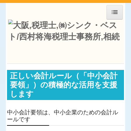
ホーム
お知らせ
事務所紹介
経営理念
正しい会計ルール（「中小会計
交通案内
要領」）の積極的な活用を支援
します
業務案内
セミナー案内
中小会計要領は、中小企業のための会計ル
ールです
料金について