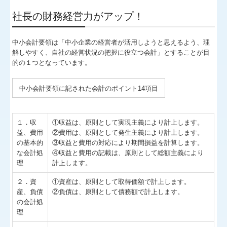
経営革新等支援機関とは
社長の財務経営力がアップ！
経営改善計画の策定支援
中小会計要領は「中小企業の経営者が活用しようと思えるよう、理
解しやすく、自社の経営状況の把握に役立つ会計」とすることが目
経営改善オンデマンド講座
的の１つとなっています。
過去のセミナー
中小会計要領
に記された会計のポイント14項目
個人情報保護方針
１．収
①収益は、原則として実現主義により計上します。
FXクラウドシリーズ
益、費用
②費用は、原則として発生主義により計上します。
の基本的
③収益と費用の対応により期間損益を計算します。
TKCモニタリング情報サービス
な会計処
④収益と費用の記載は、原則として総額主義により
理
計上します。
２．資
①資産は、原則として取得価額で計上します。
産、負債
②負債は、原則として債務額で計上します。
の会計処
理