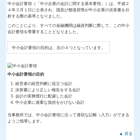
中小会計要領（「中小企業の会計に関する基本要領」）は、平成２
関連リンク
４年２月１日に公表され、国及び都道府県が中小企業の決算書を分
析する際の基準となりました。
リンク集
このことにより、すべての金融機関は融資判断に際して、この中小
会計要領を尊重することとなりました。
お問合せ
FX4クラウド
中小会計要領の目的は、次の４つとなっています。
グループ通算（有利・不利）判定
中小会計要領の目的
病院・診療所の皆様へ
経営者の経営判断に役立つ会計
決算書により正しい報告をする会計
補助金・助成金・融資情報
会計の実務慣行に配慮した会計
中小企業に過重な負担をかけない会計
関与先向け融資商品ご紹介
当事務所では、中小会計要領に沿って適切な記帳（入力）ができる
経営者お役立ち情報
ようご指導します。
社長メニューASP版
▲ 戻る