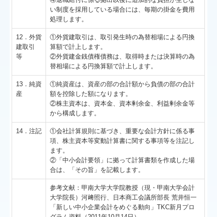
い制度を採用している場合には、毎期の掛金を費用
処理します。
12．外貨
①外貨建取引は、取引発生時の為替相場による円換
建取引
算額で計上します。
等
②外貨建金銭債権債務は、取得時または決算時の為
替相場による円換算額で計上します。
13．純資
①純資産は、資産の部の合計額から負債の部の合計
産
額を控除した額になります。
②株主資本は、資本金、資本剰余金、利益剰余金等
から構成します。
14．注記
①会社計算規則に基づき、重要な会計方針に係る事
項、株主資本等変動計算書に関する事項等を注記し
ます。
②「中小会計要領」に拠って計算書類を作成した場
合は、「その旨」を記載します。
参考文献：甲南大学大学院教授（現・甲南大学会計
大学院長）河﨑照行、日本商工会議所部長 荒井恒一
「新しい中小企業会計をめぐる動向」TKC新月プロ
グラム資料（2011年10月14日）