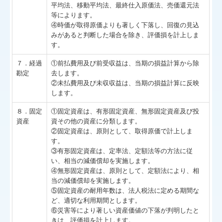
平均法、移動平均法、最終仕入原価法、売価還元法
等によります。
④時価が取得原価よりも著しく下落し、回復の見込
みがあると判断した場合を除き、評価損を計上しま
す。
７．経過
①前払費用及び前受収益は、当期の損益計算から除
勘定
去します。
②未払費用及び未収収益は、当期の損益計算に反映
します。
８．固定
①固定資産は、有形固定資産、無形固定資産及び投
資産
資その他の資産に分類します。
②固定資産は、原則として、取得原価で計上しま
す。
③有形固定資産は、定率法、定額法等の方法に従
い、相当の減価償却を実施します。
④無形固定資産は、原則として、定額法により、相
当の減価償却を実施します。
⑤固定資産の耐用年数は、法人税法に定める期間な
ど、適切な利用期間とします。
⑥災害等により著しい資産価値の下落が判明したと
きは、評価損を計上します。